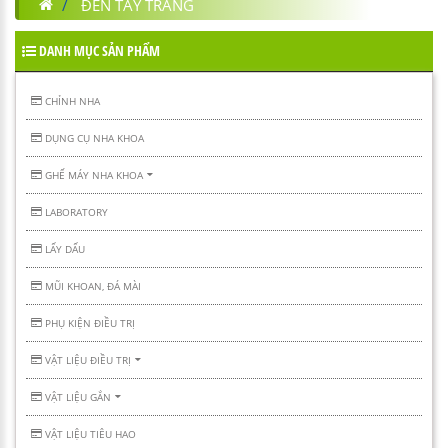
ĐÈN TẨY TRẮNG
DANH MỤC SẢN PHẨM
CHỈNH NHA
DỤNG CỤ NHA KHOA
GHẾ MÁY NHA KHOA
LABORATORY
LẤY DẤU
MŨI KHOAN, ĐÁ MÀI
PHỤ KIỆN ĐIỀU TRỊ
VẬT LIỆU ĐIỀU TRỊ
VẬT LIỆU GẮN
VẬT LIỆU TIÊU HAO