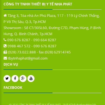
CÔNG TY TNHH THIẾT BỊ Y TẾ NHA PHÁT
Tầng 3, Tòa nhà An Phú Plaza, 117 - 119 Lý Chính Thắng,
P Võ Thị Sáu, Q.3, Tp.HCM
Showroom : Số C7/30SL60, Đường C7D, Phạm Hùng, P.Bình
Hưng, Q. Bình Chánh, Tp.HCM
090 676 8287 - 090 664 8287
0988 467 572 - 090 676 8287
(028) 73.022.888 - fax (028) 62914745
tbytnhaphat@gmail.com
DỊCH VỤ
FACEBOOK
©
2026
CÔNG TY TNHH THIẾT BỊ Y TẾ NHA PHÁT .
Thiết Kế bởi
thietkewebdep24h