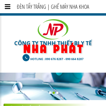
ĐÈN TẨY TRẮNG | GHẾ MÁY NHA KHOA
CÔNG TY TNHH THIẾT BỊ Y TẾ
N H A
P H Á T
HOTLINE : 090 676 8287 - 090 664 8287