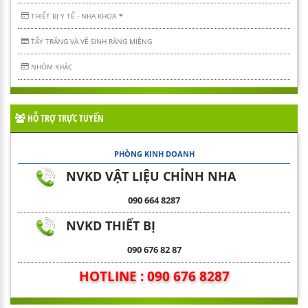
THIẾT BỊ Y TẾ - NHA KHOA
TẨY TRẮNG VÀ VỆ SINH RĂNG MIỆNG
NHÓM KHÁC
HỖ TRỢ TRỰC TUYẾN
PHÒNG KINH DOANH
NVKD VẬT LIỆU CHỈNH NHA
090 664 8287
NVKD THIẾT BỊ
090 676 82 87
HOTLINE : 090 676 8287