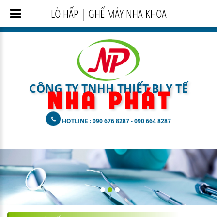
LÒ HẤP | GHẾ MÁY NHA KHOA
CÔNG TY TNHH THIẾT BỊ Y TẾ
N H A
P H Á T
HOTLINE : 090 676 8287 - 090 664 8287