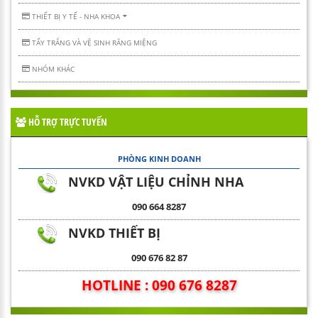
THIẾT BỊ Y TẾ - NHA KHOA
TẨY TRẮNG VÀ VỆ SINH RĂNG MIỆNG
NHÓM KHÁC
HỖ TRỢ TRỰC TUYẾN
PHÒNG KINH DOANH
NVKD VẬT LIỆU CHỈNH NHA
090 664 8287
NVKD THIẾT BỊ
090 676 82 87
HOTLINE : 090 676 8287