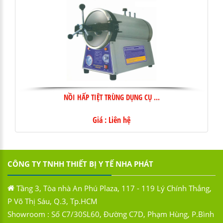
NỒI HẤP TIỆT TRÙNG DỤNG CỤ ...
Giá : Liên hệ
CÔNG TY TNHH THIẾT BỊ Y TẾ NHA PHÁT
Tầng 3, Tòa nhà An Phú Plaza, 117 - 119 Lý Chính Thắng,
P Võ Thị Sáu, Q.3, Tp.HCM
Showroom : Số C7/30SL60, Đường C7D, Phạm Hùng, P.Bình