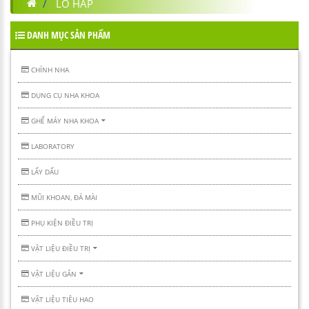
LÒ HẤP
DANH MỤC SẢN PHẨM
CHỈNH NHA
DỤNG CỤ NHA KHOA
GHẾ MÁY NHA KHOA
LABORATORY
LẤY DẤU
MŨI KHOAN, ĐÁ MÀI
PHỤ KIỆN ĐIỀU TRỊ
VẬT LIỆU ĐIỀU TRỊ
VẬT LIỆU GẮN
VẬT LIỆU TIÊU HAO