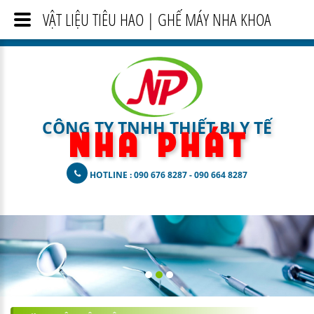
VẬT LIỆU TIÊU HAO | GHẾ MÁY NHA KHOA
CÔNG TY TNHH THIẾT BỊ Y TẾ
N H A
P H Á T
HOTLINE : 090 676 8287 - 090 664 8287