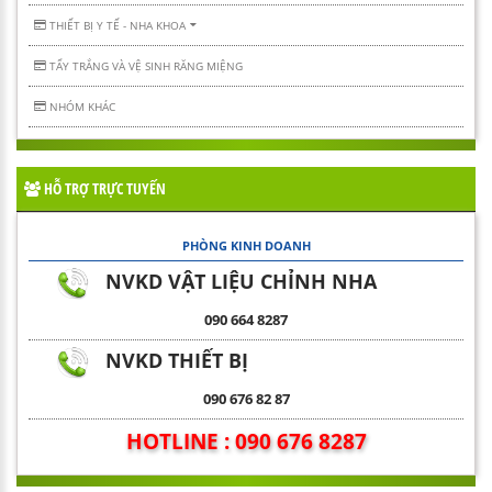
THIẾT BỊ Y TẾ - NHA KHOA
TẨY TRẮNG VÀ VỆ SINH RĂNG MIỆNG
NHÓM KHÁC
HỖ TRỢ TRỰC TUYẾN
PHÒNG KINH DOANH
NVKD VẬT LIỆU CHỈNH NHA
090 664 8287
NVKD THIẾT BỊ
090 676 82 87
HOTLINE : 090 676 8287