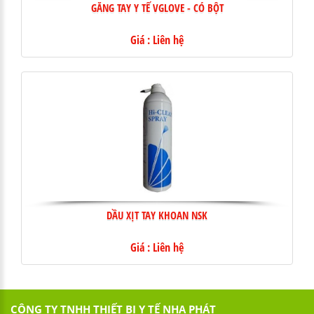
GĂNG TAY Y TẾ VGLOVE - CÓ BỘT
Giá : Liên hệ
DẦU XỊT TAY KHOAN NSK
Giá : Liên hệ
CÔNG TY TNHH THIẾT BỊ Y TẾ NHA PHÁT