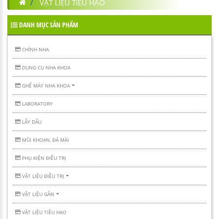
VẬT LIỆU TIÊU HAO
DANH MỤC SẢN PHẨM
CHỈNH NHA
DỤNG CỤ NHA KHOA
GHẾ MÁY NHA KHOA
LABORATORY
LẤY DẤU
MŨI KHOAN, ĐÁ MÀI
PHỤ KIỆN ĐIỀU TRỊ
VẬT LIỆU ĐIỀU TRỊ
VẬT LIỆU GẮN
VẬT LIỆU TIÊU HAO