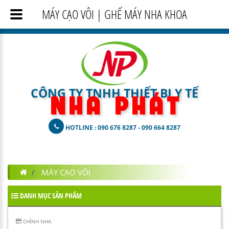
MÁY CẠO VÔI | GHẾ MÁY NHA KHOA
CÔNG TY TNHH THIẾT BỊ Y TẾ
N H A
P H Á T
HOTLINE : 090 676 8287 - 090 664 8287
MÁY CẠO VÔI
DANH MỤC SẢN PHẨM
CHỈNH NHA