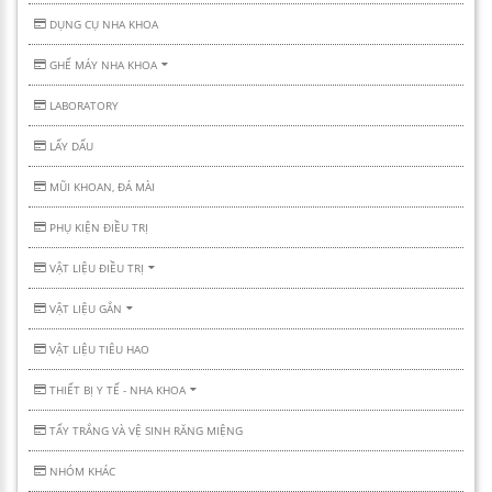
DỤNG CỤ NHA KHOA
GHẾ MÁY NHA KHOA
LABORATORY
LẤY DẤU
MŨI KHOAN, ĐÁ MÀI
PHỤ KIỆN ĐIỀU TRỊ
VẬT LIỆU ĐIỀU TRỊ
VẬT LIỆU GẮN
VẬT LIỆU TIÊU HAO
THIẾT BỊ Y TẾ - NHA KHOA
TẨY TRẮNG VÀ VỆ SINH RĂNG MIỆNG
NHÓM KHÁC