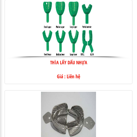
THÌA LẤY DẤU NHỰA
Giá : Liên hệ