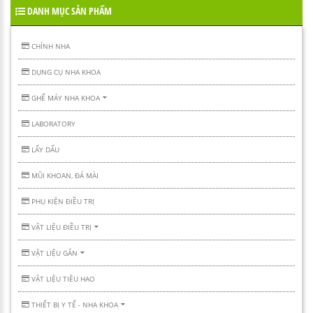
DANH MỤC SẢN PHẨM
CHỈNH NHA
DỤNG CỤ NHA KHOA
GHẾ MÁY NHA KHOA
LABORATORY
LẤY DẤU
MŨI KHOAN, ĐÁ MÀI
PHỤ KIỆN ĐIỀU TRỊ
VẬT LIỆU ĐIỀU TRỊ
VẬT LIỆU GẮN
VẬT LIỆU TIÊU HAO
THIẾT BỊ Y TẾ - NHA KHOA