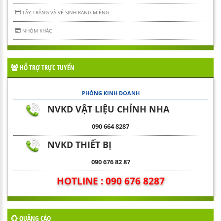
TẨY TRẮNG VÀ VỆ SINH RĂNG MIỆNG
NHÓM KHÁC
HỖ TRỢ TRỰC TUYẾN
PHÒNG KINH DOANH
NVKD VẬT LIỆU CHỈNH NHA
090 664 8287
NVKD THIẾT BỊ
090 676 82 87
HOTLINE : 090 676 8287
QUẢNG CÁO