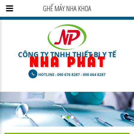
GHẾ MÁY NHA KHOA
CÔNG TY TNHH THIẾT BỊ Y TẾ
N H A
P H Á T
HOTLINE : 090 676 8287 - 090 664 8287