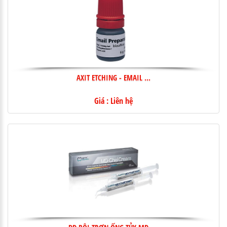
AXIT ETCHING - EMAIL ...
Giá : Liên hệ
DD BÔI TRƠN ỐNG TỦY MD- ...