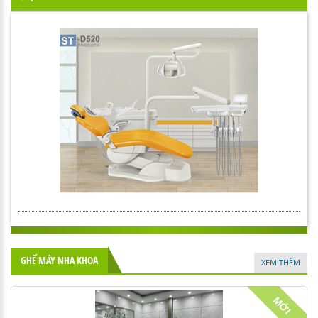
GHẾ MÁY NHA KHOA
XEM THÊM
MỚI