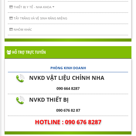
THIẾT BỊ Y TẾ - NHA KHOA
TẨY TRẮNG VÀ VỆ SINH RĂNG MIỆNG
NHÓM KHÁC
HỖ TRỢ TRỰC TUYẾN
PHÒNG KINH DOANH
NVKD VẬT LIỆU CHỈNH NHA
090 664 8287
NVKD THIẾT BỊ
090 676 82 87
HOTLINE : 090 676 8287