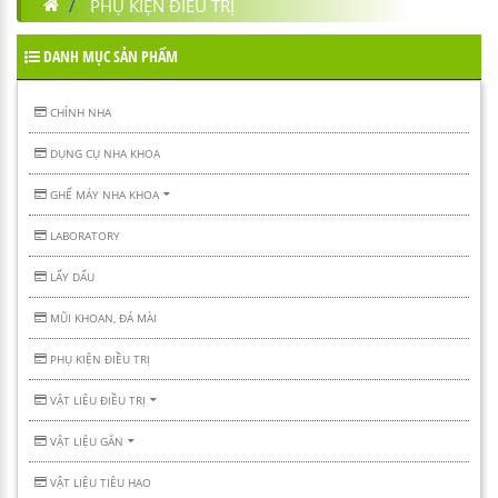
PHỤ KIỆN ĐIỀU TRỊ
DANH MỤC SẢN PHẨM
CHỈNH NHA
DỤNG CỤ NHA KHOA
GHẾ MÁY NHA KHOA
LABORATORY
LẤY DẤU
MŨI KHOAN, ĐÁ MÀI
PHỤ KIỆN ĐIỀU TRỊ
VẬT LIỆU ĐIỀU TRỊ
VẬT LIỆU GẮN
VẬT LIỆU TIÊU HAO