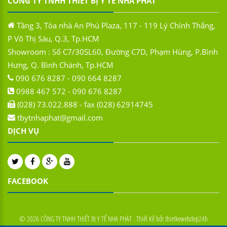
CÔNG TY TNHH THIẾT BỊ Y TẾ NHA PHÁT
Tầng 3, Tòa nhà An Phú Plaza, 117 - 119 Lý Chính Thắng,
P Võ Thị Sáu, Q.3, Tp.HCM
Showroom : Số C7/30SL60, Đường C7D, Phạm Hùng, P.Bình
Hưng, Q. Bình Chánh, Tp.HCM
090 676 8287 - 090 664 8287
0988 467 572 - 090 676 8287
(028) 73.022.888 - fax (028) 62914745
tbytnhaphat@gmail.com
DỊCH VỤ
FACEBOOK
©
2026
CÔNG TY TNHH THIẾT BỊ Y TẾ NHA PHÁT .
Thiết Kế bởi
thietkewebdep24h