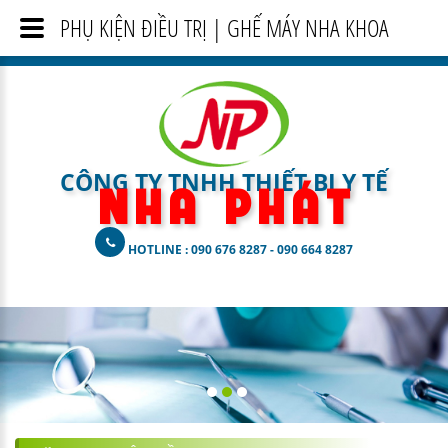
PHỤ KIỆN ĐIỀU TRỊ | GHẾ MÁY NHA KHOA
CÔNG TY TNHH THIẾT BỊ Y TẾ
N H A
P H Á T
HOTLINE : 090 676 8287 - 090 664 8287