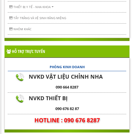
THIẾT BỊ Y TẾ - NHA KHOA
TẨY TRẮNG VÀ VỆ SINH RĂNG MIỆNG
NHÓM KHÁC
HỖ TRỢ TRỰC TUYẾN
PHÒNG KINH DOANH
NVKD VẬT LIỆU CHỈNH NHA
090 664 8287
NVKD THIẾT BỊ
090 676 82 87
HOTLINE : 090 676 8287