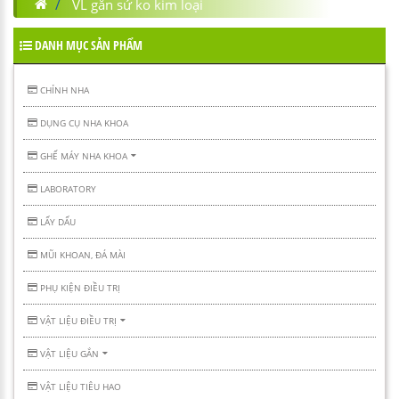
VL gắn sứ ko kim loại
DANH MỤC SẢN PHẨM
CHỈNH NHA
DỤNG CỤ NHA KHOA
GHẾ MÁY NHA KHOA
LABORATORY
LẤY DẤU
MŨI KHOAN, ĐÁ MÀI
PHỤ KIỆN ĐIỀU TRỊ
VẬT LIỆU ĐIỀU TRỊ
VẬT LIỆU GẮN
VẬT LIỆU TIÊU HAO