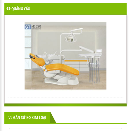
QUẢNG CÁO
VL GẮN SỨ KO KIM LOẠI