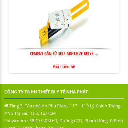
CEMENT GẮN SỨ SELF-ADHESIVE RELYX ...
Giá : Liên hệ
CÔNG TY TNHH THIẾT BỊ Y TẾ NHA PHÁT
Tầng 3, Tòa nhà An Phú Plaza, 117 - 119 Lý Chính Thắng,
P Võ Thị Sáu, Q.3, Tp.HCM
Showroom : Số C7/30SL60, Đường C7D, Phạm Hùng, P.Bình