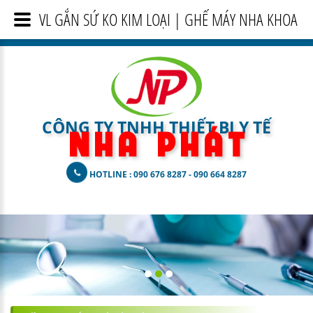
VL GẮN SỨ KO KIM LOẠI | GHẾ MÁY NHA KHOA
CÔNG TY TNHH THIẾT BỊ Y TẾ
N H A
P H Á T
HOTLINE : 090 676 8287 - 090 664 8287