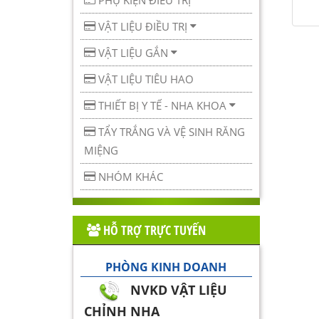
PHỤ KIỆN ĐIỀU TRỊ
VẬT LIỆU ĐIỀU TRỊ
VẬT LIỆU GẮN
VẬT LIỆU TIÊU HAO
THIẾT BỊ Y TẾ - NHA KHOA
TẨY TRẮNG VÀ VỆ SINH RĂNG
MIỆNG
NHÓM KHÁC
HỖ TRỢ TRỰC TUYẾN
PHÒNG KINH DOANH
NVKD VẬT LIỆU
CHỈNH NHA