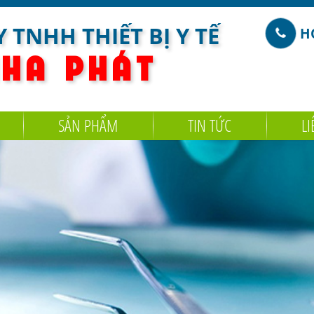
 TNHH THIẾT BỊ Y TẾ
HO
 H A
P H Á T
SẢN PHẨM
TIN TỨC
LI