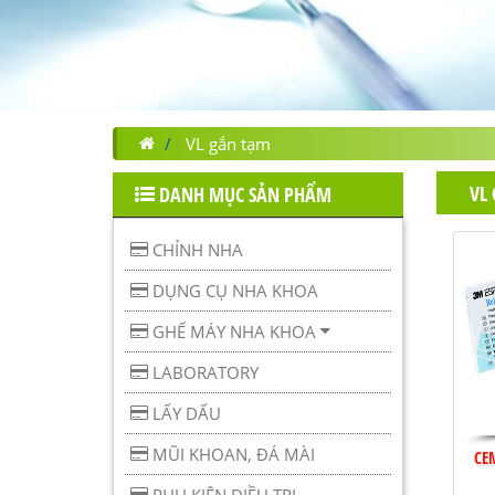
VL gắn tạm
VL
DANH MỤC SẢN PHẨM
CHỈNH NHA
DỤNG CỤ NHA KHOA
GHẾ MÁY NHA KHOA
LABORATORY
LẤY DẤU
MŨI KHOAN, ĐÁ MÀI
CE