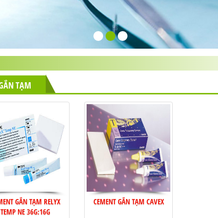
 GẮN TẠM
MENT GẮN TẠM RELYX
CEMENT GẮN TẠM CAVEX
TEMP NE 36G:16G