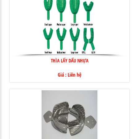
THÌA LẤY DẤU NHỰA
Giá : Liên hệ