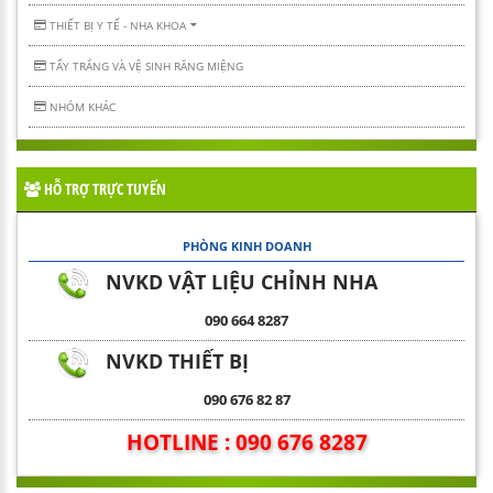
THIẾT BỊ Y TẾ - NHA KHOA
TẨY TRẮNG VÀ VỆ SINH RĂNG MIỆNG
NHÓM KHÁC
HỖ TRỢ TRỰC TUYẾN
PHÒNG KINH DOANH
NVKD VẬT LIỆU CHỈNH NHA
090 664 8287
NVKD THIẾT BỊ
090 676 82 87
HOTLINE : 090 676 8287