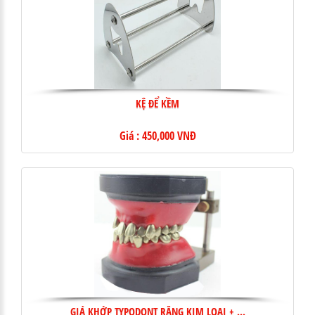
KỆ ĐỂ KỀM
Giá : 450,000 VNĐ
GIÁ KHỚP TYPODONT RĂNG KIM LOẠI + ...