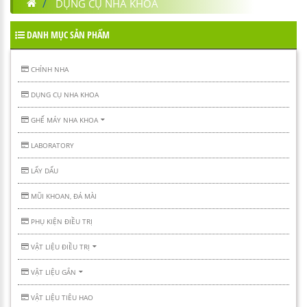
DỤNG CỤ NHA KHOA
DANH MỤC SẢN PHẨM
CHỈNH NHA
DỤNG CỤ NHA KHOA
GHẾ MÁY NHA KHOA
LABORATORY
LẤY DẤU
MŨI KHOAN, ĐÁ MÀI
PHỤ KIỆN ĐIỀU TRỊ
VẬT LIỆU ĐIỀU TRỊ
VẬT LIỆU GẮN
VẬT LIỆU TIÊU HAO