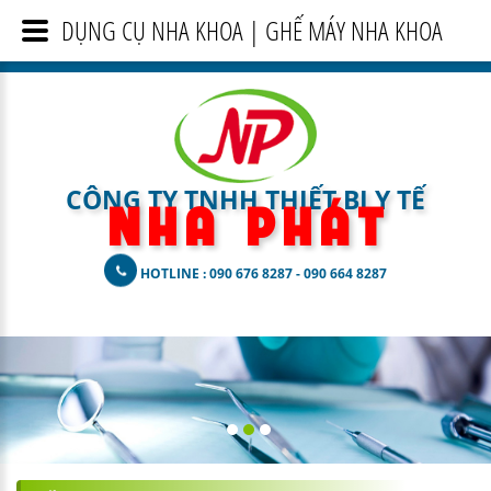
DỤNG CỤ NHA KHOA | GHẾ MÁY NHA KHOA
CÔNG TY TNHH THIẾT BỊ Y TẾ
N H A
P H Á T
HOTLINE : 090 676 8287 - 090 664 8287