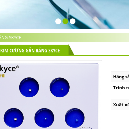
ĂNG SKYCE
 KIM CƯƠNG GẮN RĂNG SKYCE
Hãng s
Trình t
Xuất x