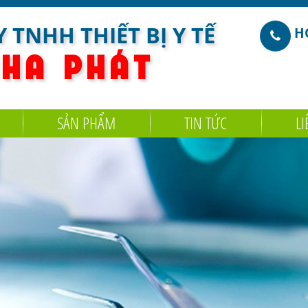
 TNHH THIẾT BỊ Y TẾ
HO
 H A
P H Á T
SẢN PHẨM
TIN TỨC
LI