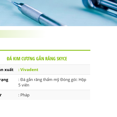
ĐÁ KIM CƯƠNG GẮN RĂNG SKYCE
ản xuất
: Vivadent
rạng
: Đá gắn răng thẩm mỹ Đóng gói: Hộp
5 viên
ứ
: Pháp