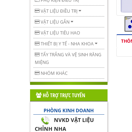
PHỤ KIỆN ĐIỀU TRỊ
VẬT LIỆU ĐIỀU TRỊ
VẬT LIỆU GẮN
VẬT LIỆU TIÊU HAO
THÔN
THIẾT BỊ Y TẾ - NHA KHOA
TẨY TRẮNG VÀ VỆ SINH RĂNG
MIỆNG
NHÓM KHÁC
HỖ TRỢ TRỰC TUYẾN
PHÒNG KINH DOANH
NVKD VẬT LIỆU
CHỈNH NHA