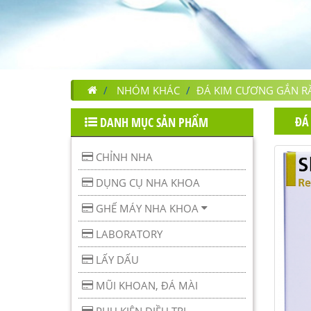
NHÓM KHÁC
ĐÁ KIM CƯƠNG GẮN R
ĐÁ
DANH MỤC SẢN PHẨM
CHỈNH NHA
DỤNG CỤ NHA KHOA
GHẾ MÁY NHA KHOA
LABORATORY
LẤY DẤU
MŨI KHOAN, ĐÁ MÀI