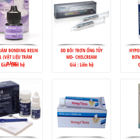
RÁM BONDING RESIN
DD BÔI TRƠN ỐNG TỦY
HYPO
L (VẬT LIỆU TRÁM
MD- CHELCREAM
BƠM
RĂNG)
Giá : Liên hệ
Giá : Liên hệ
G