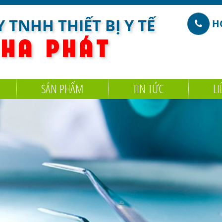
 TNHH THIẾT BỊ Y TẾ
HO
 H A
P H Á T
SẢN PHẨM
TIN TỨC
LI