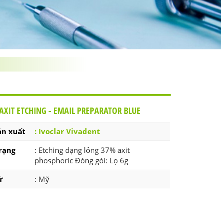
AXIT ETCHING - EMAIL PREPARATOR BLUE
ản xuất
: Ivoclar Vivadent
rạng
: Etching dạng lỏng 37% axit
phosphoric Đóng gói: Lọ 6g
ứ
: Mỹ