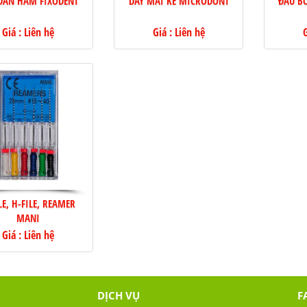
DÁN HÀM FIXODENT
DÂY MÀI KẺ MICRODONT
ĐẦU B
Giá : Liên hệ
Giá : Liên hệ
G
LE, H-FILE, REAMER
MANI
Giá : Liên hệ
DỊCH VỤ
F