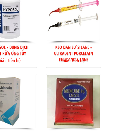
SOL - DUNG DỊCH
KEO DÁN SỨ SILANE -
 RỬA ỐNG TỦY
ULTRADENT PORCELAIN
ETCH AND SILANE
iá : Liên hệ
Giá : Liên hệ