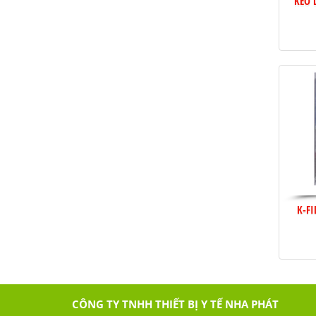
KEO 
K-FI
CÔNG TY TNHH THIẾT BỊ Y TẾ NHA PHÁT