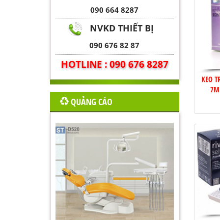
090 664 8287
NVKD THIẾT BỊ
090 676 82 87
HOTLINE : 090 676 8287
KEO T
7M
QUẢNG CÁO