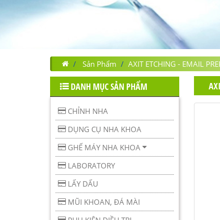
Sản Phẩm
AXIT ETCHING - EMAIL PR
AX
DANH MỤC SẢN PHẨM
CHỈNH NHA
DỤNG CỤ NHA KHOA
GHẾ MÁY NHA KHOA
LABORATORY
LẤY DẤU
MŨI KHOAN, ĐÁ MÀI