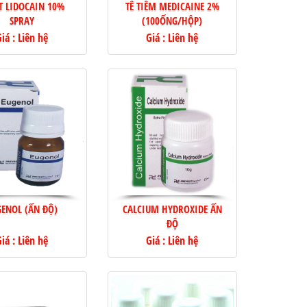
ỊT LIDOCAIN 10%
TÊ TIÊM MEDICAINE 2%
SPRAY
(100ỐNG/HỘP)
iá : Liên hệ
Giá : Liên hệ
GENOL (ẤN ĐỘ)
CALCIUM HYDROXIDE ẤN
ĐỘ
iá : Liên hệ
Giá : Liên hệ