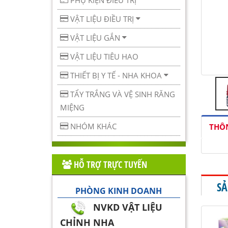
PHỤ KIỆN ĐIỀU TRỊ
VẬT LIỆU ĐIỀU TRỊ
VẬT LIỆU GẮN
VẬT LIỆU TIÊU HAO
THIẾT BỊ Y TẾ - NHA KHOA
TẨY TRẮNG VÀ VỆ SINH RĂNG
MIỆNG
NHÓM KHÁC
THÔN
HỖ TRỢ TRỰC TUYẾN
SẢ
PHÒNG KINH DOANH
NVKD VẬT LIỆU
CHỈNH NHA