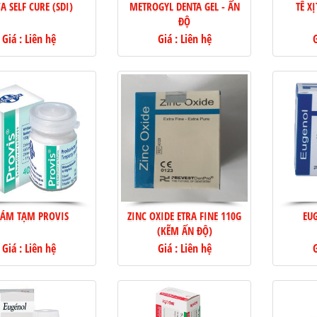
A SELF CURE (SDI)
METROGYL DENTA GEL - ẤN
TÊ X
ĐỘ
Giá : Liên hệ
Giá : Liên hệ
G
RÁM TẠM PROVIS
ZINC OXIDE ETRA FINE 110G
EU
(KẼM ẤN ĐỘ)
Giá : Liên hệ
Giá : Liên hệ
G