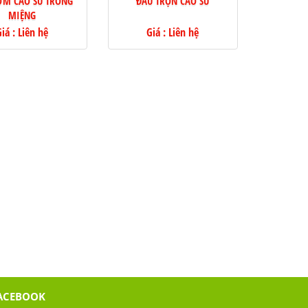
ƠM CAO SU TRONG
ĐẦU TRỘN CAO SU
MIỆNG
iá : Liên hệ
Giá : Liên hệ
ACEBOOK