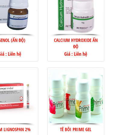
GENOL (ẤN ĐỘ)
CALCIUM HYDROXIDE ẤN
ĐỘ
iá : Liên hệ
Giá : Liên hệ
ÊM LIGNOSPAN 2%
TÊ BÔI PRIME GEL