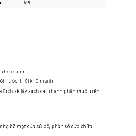
ứ
: Mỹ
ổi khô mạnh
với nước, thổi khô mạnh
ra Etch sẽ lấy sạch các thành phần muối trên
nhẹ bề mặt của sứ bể, phần sẽ sửa chữa.