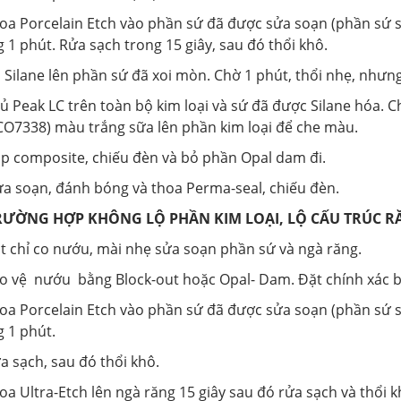
hoa Porcelain Etch vào phần sứ đã được sửa soạn (phần sứ 
 1 phút. Rửa sạch trong 15 giây, sau đó thổi khô.
 Silane lên phần sứ đã xoi mòn. Chờ 1 phút, thổi nhẹ, nhưn
hủ Peak LC trên toàn bộ kim loại và sứ đã được Silane hóa. C
CO7338) màu trắng sữa lên phần kim loại để che màu.
ắp composite, chiếu đèn và bỏ phần Opal dam đi.
ửa soạn, đánh bóng và thoa Perma-seal, chiếu đèn.
TRƯỜNG HỢP KHÔNG LỘ PHẦN KIM LOẠI, LỘ CẤU TRÚC R
ặt chỉ co nướu, mài nhẹ sửa soạn phần sứ và ngà răng.
ảo vệ nướu bằng Block-out hoặc Opal- Dam. Đặt chính xác 
hoa Porcelain Etch vào phần sứ đã được sửa soạn (phần sứ 
g 1 phút.
a sạch, sau đó thổi khô.
oa Ultra-Etch lên ngà răng 15 giây sau đó rửa sạch và thổi k