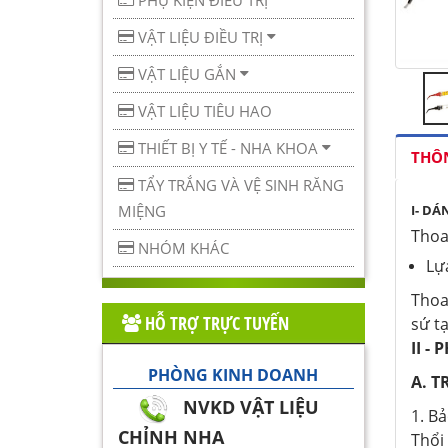
PHỤ KIỆN ĐIỀU TRỊ
VẬT LIỆU ĐIỀU TRỊ
VẬT LIỆU GẮN
VẬT LIỆU TIÊU HAO
THIẾT BỊ Y TẾ - NHA KHOA
THÔN
TẨY TRẮNG VÀ VỆ SINH RĂNG
MIỆNG
I- DÁ
Thoa
NHÓM KHÁC
Lự
Thoa
HỖ TRỢ TRỰC TUYẾN
sứ t
II -
PHÒNG KINH DOANH
A. 
NVKD VẬT LIỆU
1. B
CHỈNH NHA
Thổi 