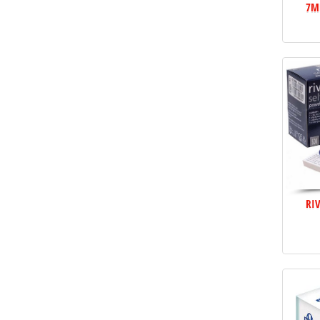
7M
RIV