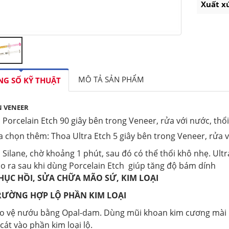
Xuất x
MÔ TẢ SẢN PHẨM
G SỐ KỸ THUẬT
N VENEER
 Porcelain Etch 90 giây bên trong Veneer, rửa với nước, th
a chọn thêm: Thoa Ultra Etch 5 giây bên trong Veneer, rửa 
 Silane, chờ khoảng 1 phút, sau đó có thể thổi khô nhẹ. Ult
ạo ra sau khi dùng Porcelain Etch giúp tăng độ bám dính
 PHỤC HỒI, SỬA CHỮA MÃO SỨ, KIM LOẠI
TRƯỜNG HỢP LỘ PHẦN KIM LOẠI
ảo vệ nướu bằng Opal-dam. Dùng mũi khoan kim cương mài 
cát vào phần kim loại lộ.