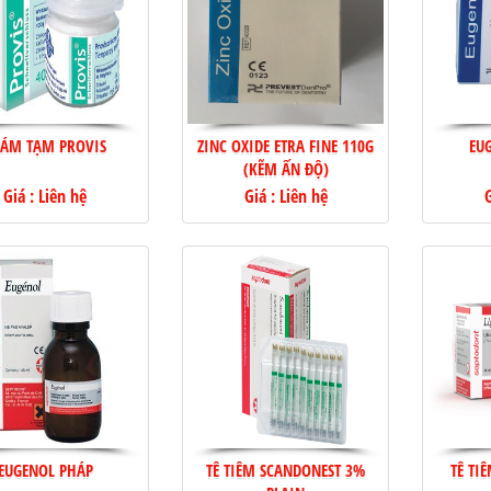
RÁM TẠM PROVIS
ZINC OXIDE ETRA FINE 110G
EU
(KẼM ẤN ĐỘ)
Giá : Liên hệ
Giá : Liên hệ
G
EUGENOL PHÁP
TÊ TIÊM SCANDONEST 3%
TÊ TI