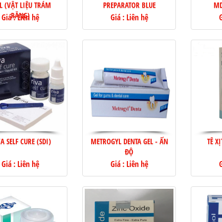
L (VẬT LIỆU TRÁM
PREPARATOR BLUE
MD
RĂNG)
Giá : Liên hệ
Giá : Liên hệ
G
A SELF CURE (SDI)
METROGYL DENTA GEL - ẤN
TÊ X
ĐỘ
Giá : Liên hệ
Giá : Liên hệ
G