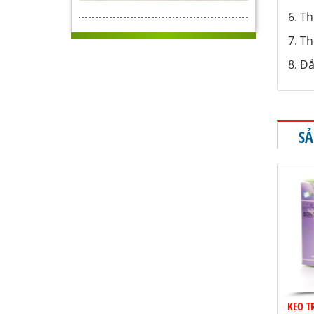
6. T
7. Th
8. Đ
SẢ
KEO T