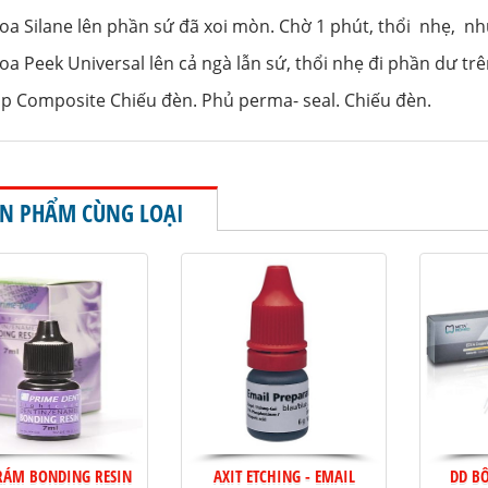
hoa Silane lên phần sứ đã xoi mòn. Chờ 1 phút, thổi nhẹ, n
oa Peek Universal lên cả ngà lẫn sứ, thổi nhẹ đi phần dư trê
ắp Composite Chiếu đèn. Phủ perma- seal. Chiếu đèn.
N PHẨM CÙNG LOẠI
RÁM BONDING RESIN
AXIT ETCHING - EMAIL
DD B