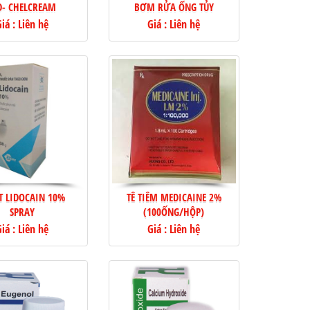
- CHELCREAM
BƠM RỬA ỐNG TỦY
iá : Liên hệ
Giá : Liên hệ
ỊT LIDOCAIN 10%
TÊ TIÊM MEDICAINE 2%
SPRAY
(100ỐNG/HỘP)
iá : Liên hệ
Giá : Liên hệ