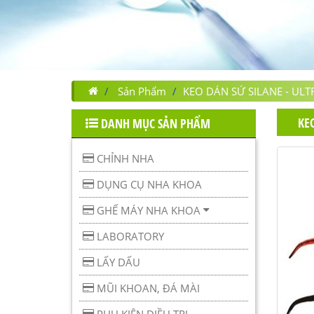
Sản Phẩm
KEO DÁN SỨ SILANE - UL
KE
DANH MỤC SẢN PHẨM
CHỈNH NHA
DỤNG CỤ NHA KHOA
GHẾ MÁY NHA KHOA
LABORATORY
LẤY DẤU
MŨI KHOAN, ĐÁ MÀI