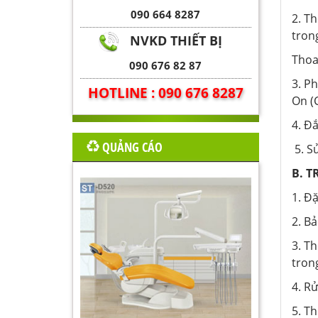
090 664 8287
2. T
trong
NVKD THIẾT BỊ
Thoa
090 676 82 87
3. P
HOTLINE : 090 676 8287
On (
4. Đ
QUẢNG CÁO
5. S
B. 
1. Đ
2. B
3. T
tron
4. Rử
5. Th