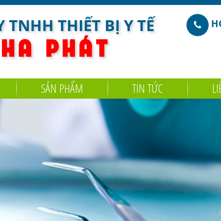
 TNHH THIẾT BỊ Y TẾ
HO
 H A
P H Á T
SẢN PHẨM
TIN TỨC
LI